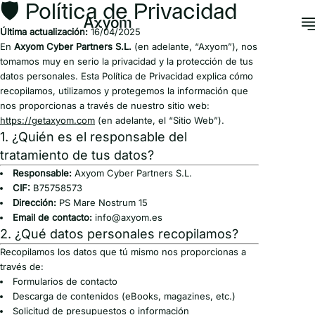
🛡 Política de Privacidad
Última actualización:
16/04/2025
En
Axyom Cyber Partners S.L.
(en adelante, “Axyom”), nos
tomamos muy en serio la privacidad y la protección de tus
datos personales. Esta Política de Privacidad explica cómo
recopilamos, utilizamos y protegemos la información que
nos proporcionas a través de nuestro sitio web:
https://getaxyom.com
(en adelante, el “Sitio Web”).
1. ¿Quién es el responsable del
tratamiento de tus datos?
Responsable:
Axyom Cyber Partners S.L.
CIF:
B75758573
Dirección:
PS Mare Nostrum 15
Email de contacto:
info@axyom.es
2. ¿Qué datos personales recopilamos?
Recopilamos los datos que tú mismo nos proporcionas a
través de:
Formularios de contacto
Descarga de contenidos (eBooks, magazines, etc.)
Solicitud de presupuestos o información