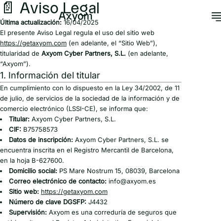
📄 Aviso Legal
Última actualización:
16/04/2025
El presente Aviso Legal regula el uso del sitio web
https://getaxyom.com
(en adelante, el “Sitio Web”),
titularidad de
Axyom Cyber Partners, S.L.
(en adelante,
“Axyom”).
1. Información del titular
En cumplimiento con lo dispuesto en la Ley 34/2002, de 11
de julio, de servicios de la sociedad de la información y de
comercio electrónico (LSSI-CE), se informa que:
Titular:
Axyom Cyber Partners, S.L.
CIF:
B75758573
Datos de inscripción:
Axyom Cyber Partners, S.L. se
encuentra inscrita en el Registro Mercantil de Barcelona,
en la hoja B-627600.
Domicilio social:
PS Mare Nostrum 15, 08039, Barcelona
Correo electrónico de contacto:
info@axyom.es
Sitio web:
https://getaxyom.com
Número de clave DGSFP:
J4432
Supervisión:
Axyom es una correduría de seguros que