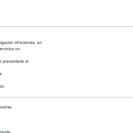
tigación ofreciendo, en
ervicios no
e presentarte el
s
ros
uestras
fraude