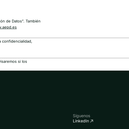
ión de Datos”. También
.aepd.es
 confidencialidad,
visaremos si los
Síguenos
LinkedIn