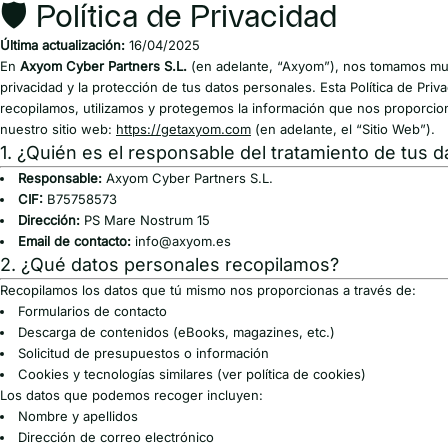
🛡 Política de Privacidad
Última actualización:
16/04/2025
En
Axyom Cyber Partners S.L.
(en adelante, “Axyom”), nos tomamos muy
privacidad y la protección de tus datos personales. Esta Política de Pri
recopilamos, utilizamos y protegemos la información que nos proporcio
nuestro sitio web:
https://getaxyom.com
(en adelante, el “Sitio Web”).
1. ¿Quién es el responsable del tratamiento de tus d
Responsable:
Axyom Cyber Partners S.L.
CIF:
B75758573
Dirección:
PS Mare Nostrum 15
Email de contacto:
info@axyom.es
2. ¿Qué datos personales recopilamos?
Recopilamos los datos que tú mismo nos proporcionas a través de:
Formularios de contacto
Descarga de contenidos (eBooks, magazines, etc.)
Solicitud de presupuestos o información
Cookies y tecnologías similares (ver
política de cookies
)
Los datos que podemos recoger incluyen:
Nombre y apellidos
Dirección de correo electrónico