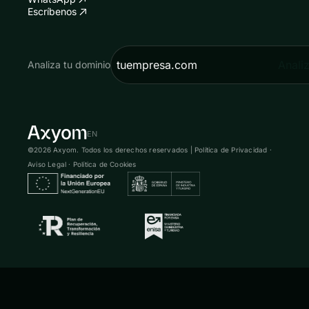
Escríbenos
Anali
Analiza tu dominio
EN
©2026 Axyom. Todos los derechos reservados |
Política de Privacidad
·
Aviso Legal
·
Política de Cookies