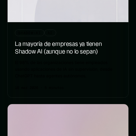
SHADOW-AI
AI
La mayoría de empresas ya tienen
Shadow AI (aunque no lo sepan)
El 98% de las organizaciones tiene empleados
usando aplicaciones de IA sin supervisión, desde
ChatGPT hasta agentes autónomos.
18 mar 2026
· 5 minutos