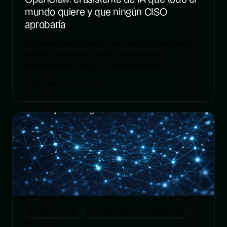
mundo quiere y que ningún CISO
aprobaría
El proyecto open source más viral de la historia es
también una de las mayores amenazas de
ciberseguridad de 2026, probablemente ya
instalado en tu equipo.
4 mar 2026
· 5 minutos
CIBERATAQUE
CIBERSEGURIDAD-EMPRESAS