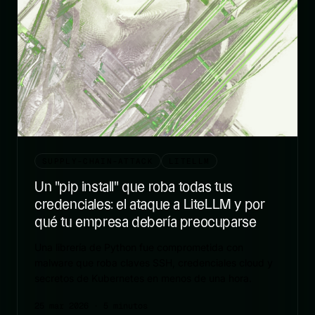
SUPPLY-CHAIN-ATTACK
LITELLM
Un "pip install" que roba todas tus
credenciales: el ataque a LiteLLM y por
qué tu empresa debería preocuparse
Una librería de Python fue comprometida con
malware que roba claves SSH, credenciales cloud y
secretos de Kubernetes en menos de una hora.
25 mar 2026
· 5 minutos