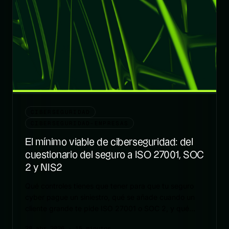
CIBERSEGURIDAD
CIBERSEGURIDAD-EMPRESAS
El mínimo viable de ciberseguridad: del
cuestionario del seguro a ISO 27001, SOC
2 y NIS2
Qué controles tienes que tener para que tu seguro
cyber pague un siniestro, qué se añade cuando un
cliente grande te pide ISO 27001 o SOC 2, y qué
cambia cuando NIS2 entra en juego.
28 abr 2026
· 15 minutos