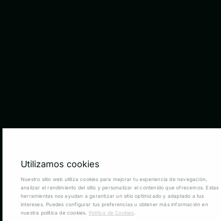
Utilizamos cookies
Nuestro sitio web utiliza cookies para mejorar tu experiencia de navegación,
analizar el rendimiento del sitio y personalizar el contenido que ofrecemos. Estas
herramientas nos ayudan a garantizar un sitio optimizado y adaptado a tus
intereses. Puedes configurar tus preferencias u obtener más información en
nuestra política de cookies.
Política de Cookies
.