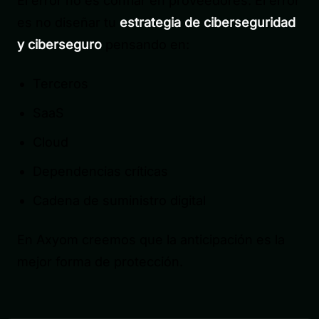
El error no es confiar en proveedores. El error
es no diseñar tu
estrategia de ciberseguridad
y ciberseguro
pensando en:
Terceros
SaaS
Cloud
Dependencias críticas
Cadena de suministro digital
En Axyom creemos que la anticipación es la
mejor forma de protección.