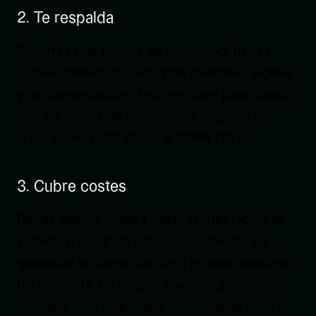
2. Te respalda
Si sufres una brecha de seguridad, tienes
acceso inmediato a equipos forenses, legales
y de comunicación. Esto es clave para cumplir
con los plazos de notificación exigidos por
leyes como NIS2 (24 h) o GDPR (72 h).
3. Cubre costes
Desde gastos legales hasta recuperación de
sistemas, pasando por asesoramiento para
gestionar la comunicación o incluso auditorías.
Un incidente sin seguro puede suponer un
bloqueo. Con él, puedes mantener el control.