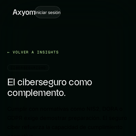
Iniciar sesión
VOLVER A INSIGHTS
CIBERSEGURIDAD
El ciberseguro como
complemento.
Cumplir con normativas como NIS2, DORA o
GDPR exige demostrar preparación. El seguro
ciber refuerza la capacidad de cumplimiento